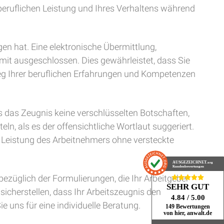
 beruflichen Leistung und Ihres Verhaltens während
lgen hat. Eine elektronische Übermittlung,
somit ausgeschlossen. Dies gewährleistet, dass Sie
leg Ihrer beruflichen Erfahrungen und Kompetenzen
ss das Zeugnis keine verschlüsselten Botschaften,
n, als es der offensichtliche Wortlaut suggeriert.
er Leistung des Arbeitnehmers ohne versteckte
AUSGEZEICHNET
.org
Kundenbewertungen
bezüglich der Formulierungen, die Ihr Arbeitgeber
SEHR GUT
sicherstellen, dass Ihr Arbeitszeugnis den
4.84
/ 5.00
 uns für eine individuelle Beratung.
149 Bewertungen
von hier, anwalt.de