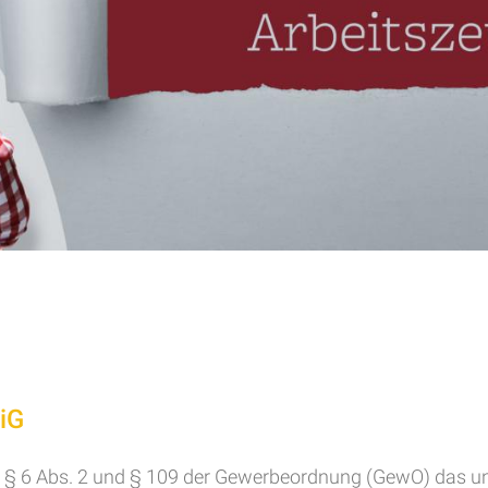
iG
 § 6 Abs. 2 und § 109 der Gewerbeordnung (GewO) das unv